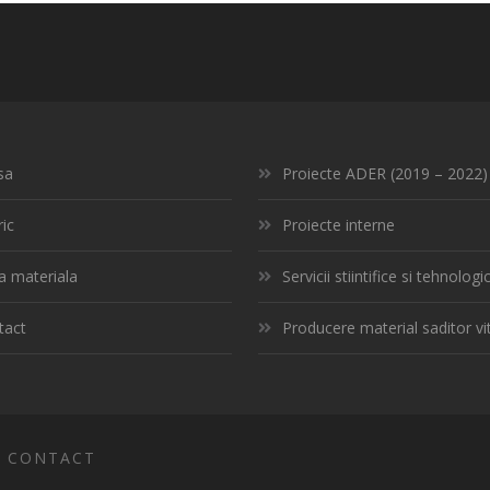
sa
Proiecte ADER (2019 – 2022)
ric
Proiecte interne
a materiala
Servicii stiintifice si tehnologi
tact
Producere material saditor vit
CONTACT