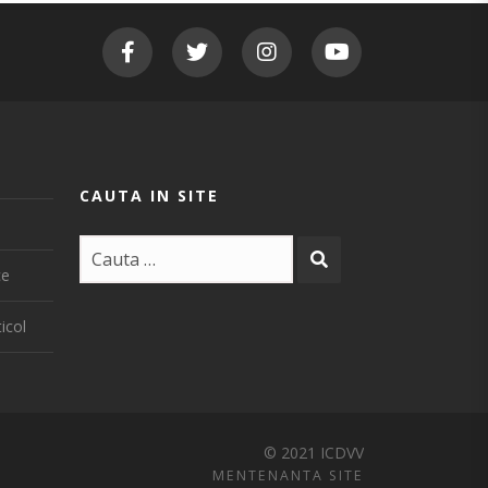
CAUTA IN SITE
ce
icol
© 2021 ICDVV
MENTENANTA SITE