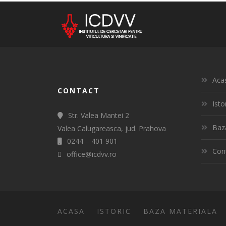
Aca
CONTACT
Isto
Str. Valea Mantei 2
Baz
Valea Calugareasca, jud. Prahova
0244 – 401 901
Con
office@icdvv.ro
ACASA
ISTORIC
BAZA MATERIALA